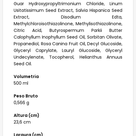
Guar Hydroxypropyltrimonium Chloride, Linum
Usitatissimum Seed Extract, Salvia Hispanica Seed
Extract, Disodium Edta,
Methylchloroisothiazolinone, Methylisothiazolinone,
Citric Acid, Butyrospermum Parkii Butter
Calophyllum Inophyllum Seed Oil, Sorbitan Olivate,
Propanediol, Rosa Canina Fruit Oil, Decyl Glucoside,
Glyceryl Caprylate, Lauryl Glucoside, Glyceryl
Undecylenate, Tocopherol, Helianthus Annuus
Seed Oil.
Volumetria
500 ml
Peso Bruto
0,566 g
Altura (cm)
23,6 cm
Largura (cm)