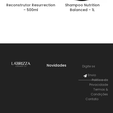
Reconstrutor Resurrection
Shampoo Nutrition
S
– 500ml
Balanced – 1L
Novidades
Envio
Politíca de
Privacidade
Termos &
Condições
Contato