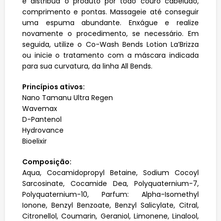
e distribua o produto por todo couro cabeludo,
comprimento e pontas. Massageie até conseguir
uma espuma abundante. Enxágue e realize
novamente o procedimento, se necessário. Em
seguida, utilize o Co-Wash Bends Lotion La’Brizza
ou inicie o tratamento com a máscara indicada
para sua curvatura, da linha All Bends.
Princípios ativos:
Nano Tamanu Ultra Regen
Wavemax
D-Pantenol
Hydrovance
Bioelixir
Composição:
Aqua, Cocamidopropyl Betaine, Sodium Cocoyl
Sarcosinate, Cocamide Dea, Polyquaternium-7,
Polyquaternium-10, Parfum: Alpha-Isomethyl
Ionone, Benzyl Benzoate, Benzyl Salicylate, Citral,
Citronellol, Coumarin, Geraniol, Limonene, Linalool,