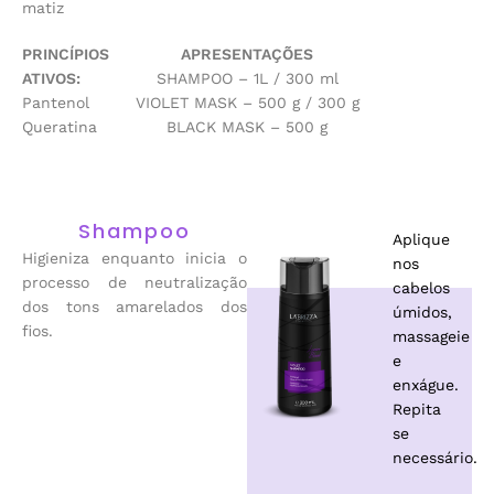
matiz
PRINCÍPIOS
APRESENTAÇÕES
ATIVOS:
SHAMPOO – 1L / 300 ml
Pantenol
VIOLET MASK – 500 g / 300 g
Queratina
BLACK MASK – 500 g
Shampoo
Aplique
Higieniza enquanto inicia o
nos
processo de neutralização
cabelos
dos tons amarelados dos
úmidos,
fios.
massageie
e
enxágue.
Repita
se
necessário.