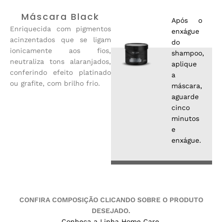
Máscara Black
Após o
Enriquecida com pigmentos
enxágue
acinzentados que se ligam
do
ionicamente aos fios,
shampoo,
neutraliza tons alaranjados,
aplique
conferindo efeito platinado
a
ou grafite, com brilho frio.
máscara,
aguarde
cinco
minutos
e
enxágue.
CONFIRA COMPOSIÇÃO CLICANDO SOBRE O PRODUTO
DESEJADO.
Conheça a Linha Home Care.