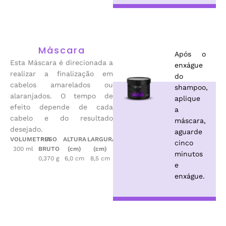
Máscara
Após o
Esta Máscara é direcionada a
enxágue
realizar a finalização em
do
cabelos amarelados ou
shampoo,
alaranjados. O tempo de
aplique
efeito depende de cada
a
cabelo e do resultado
máscara,
desejado.
aguarde
VOLUMETRIA
PESO
ALTURA
LARGURA
cinco
300 ml
BRUTO
(cm)
(cm)
minutos
0,370 g
6,0 cm
8,5 cm
e
enxágue.