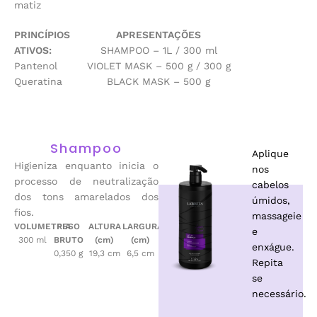
matiz
PRINCÍPIOS
APRESENTAÇÕES
ATIVOS:
SHAMPOO – 1L / 300 ml
Pantenol
VIOLET MASK – 500 g / 300 g
Queratina
BLACK MASK – 500 g
Shampoo
Aplique
Higieniza enquanto inicia o
nos
processo de neutralização
cabelos
dos tons amarelados dos
úmidos,
fios.
massageie
VOLUMETRIA
PESO
ALTURA
LARGURA
e
300 ml
BRUTO
(cm)
(cm)
enxágue.
0,350 g
19,3 cm
6,5 cm
Repita
se
necessário.