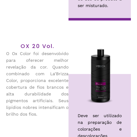
ser misturado.
OX 20 Vol.
O Ox Color foi desenvolvido
para oferecer melhor
revelação da cor. Quando
combinado com La’Brizza
Color, proporciona excelente
cobertura de fios brancos e
alta durabilidade dos
pigmentos artificiais. Seus
lipídios nobres intensificam o
brilho dos fios.
Deve ser utilizado
na preparação de
colorações e
descolorações