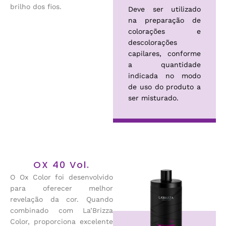
brilho dos fios.
Deve ser utilizado
na preparação de
colorações e
descolorações
capilares, conforme
a quantidade
indicada no modo
de uso do produto a
ser misturado.
OX 40 Vol.
O Ox Color foi desenvolvido
para oferecer melhor
revelação da cor. Quando
combinado com La’Brizza
Color, proporciona excelente