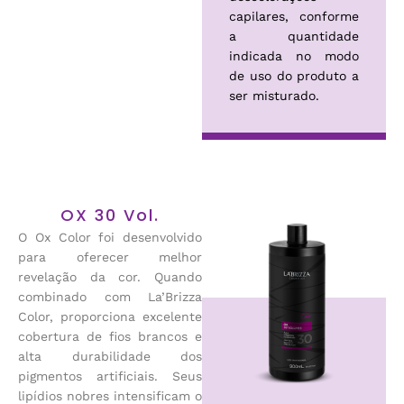
capilares, conforme
a quantidade
indicada no modo
de uso do produto a
ser misturado.
OX 30 Vol.
O Ox Color foi desenvolvido
para oferecer melhor
revelação da cor. Quando
combinado com La’Brizza
Color, proporciona excelente
cobertura de fios brancos e
alta durabilidade dos
pigmentos artificiais. Seus
lipídios nobres intensificam o