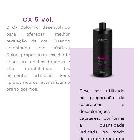
OX 5 Vol.
O Ox Color foi desenvolvido
para oferecer melhor
revelação da cor. Quando
combinado com La’Brizza
Color, proporciona excelente
cobertura de fios brancos e
alta durabilidade dos
pigmentos artificiais. Seus
lipídios nobres intensificam o
brilho dos fios.
Deve ser utilizado
na preparação de
colorações e
descolorações
capilares, conforme
a quantidade
indicada no modo
de uso do produto a