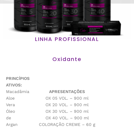
LINHA PROFISSIONAL
Oxidante
PRINCÍPIOS
ATIVOS:
Macadâmia
APRESENTAÇÕES
Aloe
OX 05 VOL. – 900 ml
Vera
OX 20 VOL. – 900 ml
Óleo
OX 30 VOL. – 900 ml
de
OX 40 VOL. – 900 ml
Argan
COLORAÇÃO CREME – 60 g