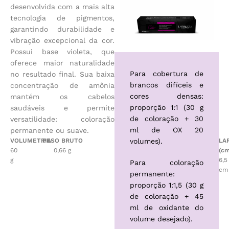
desenvolvida com a mais alta
tecnologia de pigmentos,
garantindo durabilidade e
vibração excepcional da cor.
Possui base violeta, que
oferece maior naturalidade
Para cobertura de
no resultado final. Sua baixa
brancos difíceis e
concentração de amônia
cores densas:
mantém os cabelos
proporção 1:1 (30 g
saudáveis e permite
de coloração + 30
versatilidade: coloração
ml de OX 20
permanente ou suave.
VOLUMETRIA
PESO BRUTO
volumes).
LA
60
0,66 g
ALTURA (cm)
(c
g
16,1 cm
6,5
Para coloração
16,8 cm com o cartucho
cm
permanente:
proporção 1:1,5 (30 g
de coloração + 45
ml de oxidante do
volume desejado).