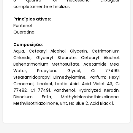
o quanto for necessário. Enxaguar
completamente e finalizar.
Princípios ativos:
Pantenol
Queratina
Composição:
Aqua, Cetearyl Alcohol, Glycerin, Cetrimonium
Chloride, Glyceryl Stearate, Cetearyl Alcohol,
Behentrimonium Methosulfate, Acetamide Mea,
Water, Propylene Glycol, Ci 77499,
Stearamidopropyl Dimethylamine, Parfum: Hexyl
Cinnamal, Linalool, Lactic Acid, Acid Violet 43, Ci
77492, Ci 77491, Panthenol, Hydrolyzed Keratin,
Disodium Edta, Methylchloroisothiazolinone,
Methylisothiazolinone, Bht, Hc Blue 2, Acid Black 1.