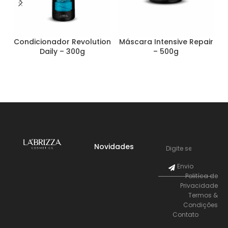
Condicionador Revolution
Máscara Intensive Repair
S
Daily – 300g
– 500g
Novidades
Envio
Politíca de
Privacidade
Termos &
Condições
Contato