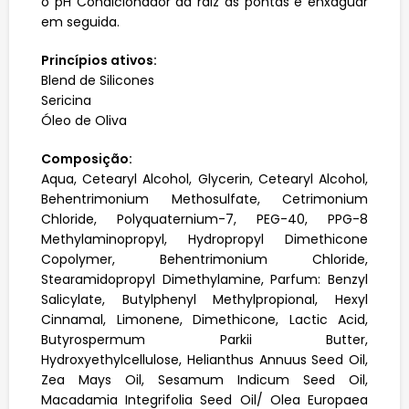
o pH Condicionador da raiz às pontas e enxaguar
em seguida.
Princípios ativos:
Blend de Silicones
Sericina
Óleo de Oliva
Composição:
Aqua, Cetearyl Alcohol, Glycerin, Cetearyl Alcohol,
Behentrimonium Methosulfate, Cetrimonium
Chloride, Polyquaternium-7, PEG-40, PPG-8
Methylaminopropyl, Hydropropyl Dimethicone
Copolymer, Behentrimonium Chloride,
Stearamidopropyl Dimethylamine, Parfum: Benzyl
Salicylate, Butylphenyl Methylpropional, Hexyl
Cinnamal, Limonene, Dimethicone, Lactic Acid,
Butyrospermum Parkii Butter,
Hydroxyethylcellulose, Helianthus Annuus Seed Oil,
Zea Mays Oil, Sesamum Indicum Seed Oil,
Macadamia Integrifolia Seed Oil/ Olea Europaea