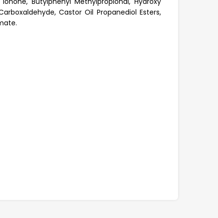
l Ionone, Butylphenyl Methylpropional, Hydroxy
arboxaldehyde, Castor Oil Propanediol Esters,
mate.