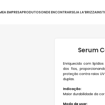
ME
A EMPRESA
PRODUTOS
ONDE ENCONTRAR
SEJA LA’BRIZZA
INST
Serum C
Enriquecido com lipídios
dos fios, proporcionan
proteção contra raios UV
duplas.
Indicação:
Maior durabilidade da cor
Modo de usar: