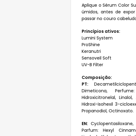
Aplique o Sérum Color S
úmidos, antes de expor
passar no couro cabeludo
Princípios ativos:
Lumini System
ProShine
Keranutri
Sensoveil Soft
UV-B Filter
Composição:
PT:
Decametilciclopenta
Dimeticona, Perfume:
Hidroxicitronelal, Linalol
Hidroxi-isohexil 3-ciclo
Propanodiol, Octinoxato.
EN:
Cyclopentasiloxane, D
Parfum: Hexyl Cinnamal,