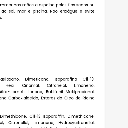
ummer nas mãos e espalhe pelos fios secos ou
 ao sol, mar e piscina. Não enxágue e evite
.
siloxano, Dimeticona, Isoparafina C11-13,
 Hexil Cinamal, Citronelol, Limoneno,
, Alfa-isometil Ionona, Butilfenil Metilpropional,
exeno Carboxialdeído, Ésteres do Óleo de Rícino
imethicone, C11-13 Isoparaffin, Dimethicone,
 Citronellol, Limonene, Hydroxycitronellal,