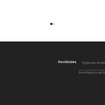
Novidades
Envio
Politíca de P