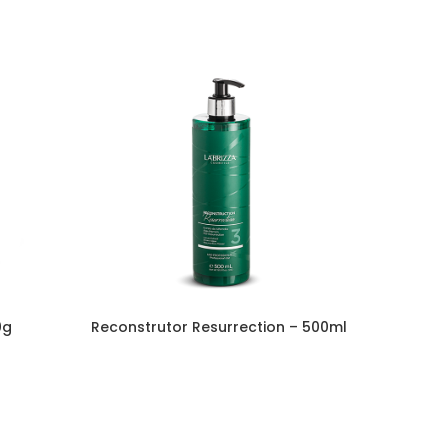
0g
Reconstrutor Resurrection – 500ml
Másca