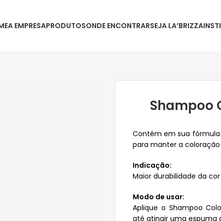
ME
A EMPRESA
PRODUTOS
ONDE ENCONTRAR
SEJA LA’BRIZZA
INST
Shampoo C
Contém em sua fórmula a
para manter a coloração
Indicação:
Maior durabilidade da cor
Modo de usar:
Aplique o Shampoo Col
até atingir uma espuma a