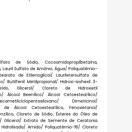
sulfato de Sódio, Cocoamidopropilbetaína,
Lauril Sulfato de Amônio, Água/ Poliquatérnio-
stearato de Etilenoglicol/ Lauriletersulfato de
 Butilfenil Metilpropional/ Hidroxi-isohexil 3-
deído, Glicerol/ Cloreto de Hidroxietil
/ Álcool Beenílico/ Álcool Cetoestearílico/
cametilciclopentasiloxano/ Dimeticinol/
er de Álcool Cetoestearílico, Fenoxietanol/
 Benzílico, Cloreto de Sódio, Ésteres do Óleo de
a/ Glicerol/ Extrato de Semente de Ceratonia
a Hidrolisada/ Amido/ Poliquatérnio-16/ Cloreto