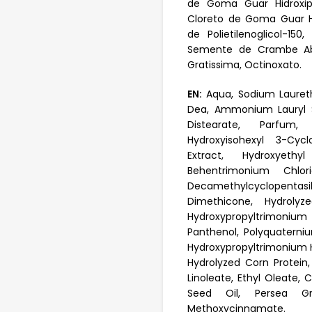
de Goma Guar Hidroxipro
Cloreto de Goma Guar Hid
de Polietilenoglicol-15
Semente de Crambe Aby
Gratissima, Octinoxato.
EN:
Aqua, Sodium Laureth
Dea, Ammonium Lauryl Su
Distearate, Parfum, 
Hydroxyisohexyl 3-Cyc
Extract, Hydroxyethy
Behentrimonium Chlori
Decamethylcyclopentas
Dimethicone, Hydroly
Hydroxypropyltrimonium 
Panthenol, Polyquaterni
Hydroxypropyltrimonium H
Hydrolyzed Corn Protein,
Linoleate, Ethyl Oleate,
Seed Oil, Persea Gra
Methoxycinnamate.