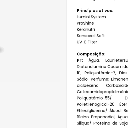
Princípios ativos:
Lumini System
ProShine
Keranutri
Sensoveil Soft
UV-B Filter
Composição:
PT:
Água, Laurileter
Dietanolamina Cocamida, 
10, Poliquatérnio-7, Die
Sódio, Perfume: Limoneno/
cicloexeno Carboxial
Ceteaamidopropildimônio
Poliquatérnio-55/ De
Polietilenoglicol-20 Ét
Etilexilglicerina/ Álcool
Rícino Propanodiol, Águ
Siliqua/ Proteína de Soj