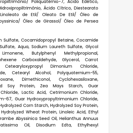
piltrimônio/ Poliquatérnio-7, Ácido Edético,
roxipropiltrimônio, Ácido Cítrico, Diestearato
0, Linoleato de Etil/ Oleato De Etil/ Óleo de
ssinica/ Óleo de Girassol/ Óleo de Persea
 Sulfate, Cocamidopropyl Betaine, Cocamide
lfate, Aqua, Sodium Laureth Sulfate, Glycol
Limonene, Butylphenyl Methylpropional,
lohexene Carboxaldehyde, Glycerol, Carrot
l Cetearyloxypropyl Dimonium Chloride,
de, Cetearyl Alcohol, Polyquaternium-55,
iloxane, Dimethiconol, Cyclohexasiloxane,
zed Soy Protein, Zea Mays Starch, Guar
Chloride, Lactic Acid, Cetrimonium Chloride,
um-67, Guar Hydroxypropyltrimonium Chloride,
ydrolyzed Corn Starch, Hydrolyzed Soy Protein,
 Hydrolyzed Wheat Protein, Linoleic Acid, Ethyl
 Crambe Abyssinica Seed Oil, Helianthus Annuus
tissima Oil, Disodium Edta, Ethylhexyl