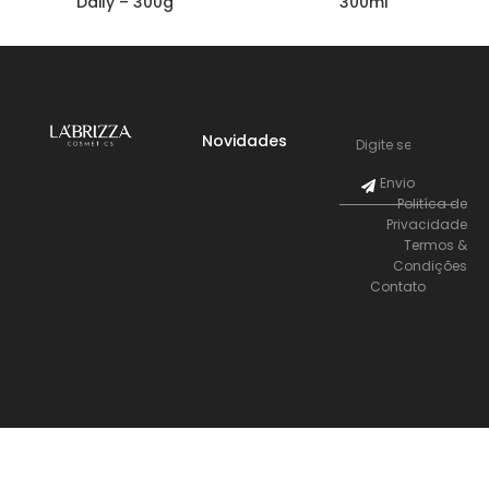
Daily – 300g
300ml
Novidades
Envio
Politíca de
Privacidade
Termos &
Condições
Contato