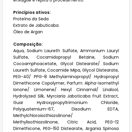
enxágue e repita o procedimento.
Princípios ativos:
Proteína da Seda
Extrato de Jabuticaba
Óleo de Argan
Composição:
Aqua, Sodium Laureth Sulfate, Ammonium Lauryl
Sulfate, Cocamidopropyl Betaine, Sodium
Cocoamphoacetate, Glycol Distearate/ Sodium
Laureth Sulfate, Cocamide Mipa, Glycol Distearate,
PEG-40/ PPG-8 Methylaminopropyl/ Hydropropyl
Dimethicone Copolymer, Parfum: Alpha-isomethyl
Ionone/ Limonene/ Hexyl Cinnamal/ Linalool,
Hydrolyzed Silk, Myrciaria Jaboticaba Fruit Extract,
Guar Hydroxypropyltrimonium Chloride,
Polyquaternium-67, Disodium EDTA,
Methylchloroisothiazolinone/
Methylisothiazolinone, Citric Acid, PEG-12
Dimethicone, PEG-150 Distearate, Argania Spinosa