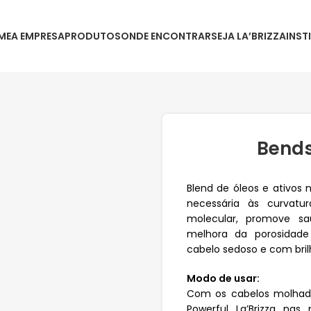
ME
A EMPRESA
PRODUTOS
ONDE ENCONTRAR
SEJA LA’BRIZZA
INST
Bends
Blend de óleos e ativo
necessária às curvatu
molecular, promove saú
melhora da porosidad
cabelo sedoso e com bril
Modo de usar:
Com os cabelos molhados
Powerful La’Brizza na