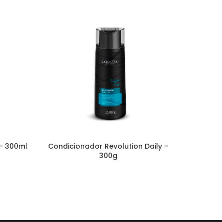
– 300ml
Condicionador Revolution Daily –
OX
300g