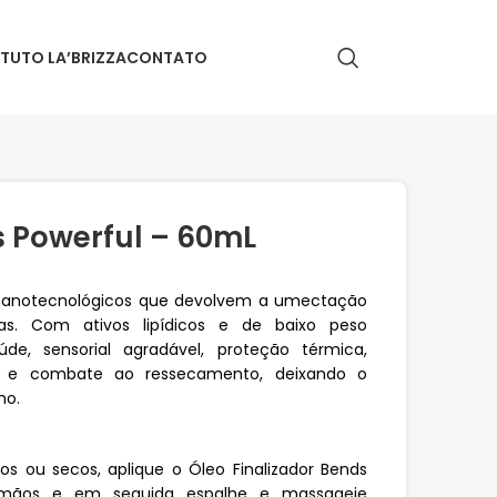
ITUTO LA’BRIZZA
CONTATO
 Powerful – 60mL
s nanotecnológicos que devolvem a umectação
ras. Com ativos lipídicos e de baixo peso
de, sensorial agradável, proteção térmica,
e e combate ao ressecamento, deixando o
ho.
 ou secos, aplique o Óleo Finalizador Bends
s mãos e em seguida espalhe e massageie