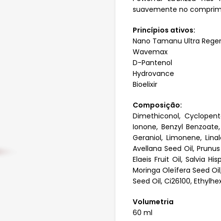
suavemente no comprimen
Princípios ativos:
Nano Tamanu Ultra Rege
Wavemax
D-Pantenol
Hydrovance
Bioelixir
Composição:
Dimethiconol, Cyclopent
Ionone, Benzyl Benzoate, 
Geraniol, Limonene, Lina
Avellana Seed Oil, Prunus
Elaeis Fruit Oil, Salvia H
Moringa Oleífera Seed Oil
Seed Oil, Ci26100, Ethyl
Volumetria
60 ml