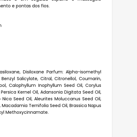
to e pontas dos fios.
n
asiloxane, Disiloxane Parfum: Alpha-isomethyl
Benzyl Salicylate, Citral, Citronellol, Coumarin,
lool, Calophyllum Inophyllum Seed Oil, Corylus
 Persica Kernel Oil, Adansonia Digitata Seed Oil,
isp Nica Seed Oil, Aleurites Moluccanus Seed Oil,
, Macadamia Ternifolia Seed Oil, Brassica Napus
hexyl Methoxycinnamate.