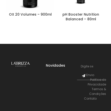
OX 20 Volumes – 900ml
pH Booster Nutrition
S
Balanced – 80ml
Novidades
Envio
Politíca de
Privacidade
Termos &
Condições
Contato