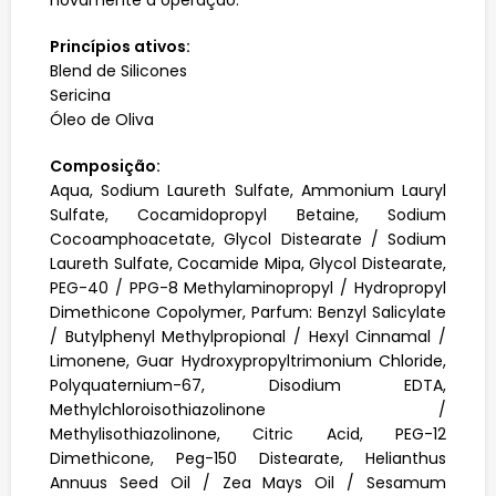
novamente a operação.
Princípios ativos:
Blend de Silicones
Sericina
Óleo de Oliva
Composição:
Aqua, Sodium Laureth Sulfate, Ammonium Lauryl
Sulfate, Cocamidopropyl Betaine, Sodium
Cocoamphoacetate, Glycol Distearate / Sodium
Laureth Sulfate, Cocamide Mipa, Glycol Distearate,
PEG-40 / PPG-8 Methylaminopropyl / Hydropropyl
Dimethicone Copolymer, Parfum: Benzyl Salicylate
/ Butylphenyl Methylpropional / Hexyl Cinnamal /
Limonene, Guar Hydroxypropyltrimonium Chloride,
Polyquaternium-67, Disodium EDTA,
Methylchloroisothiazolinone /
Methylisothiazolinone, Citric Acid, PEG-12
Dimethicone, Peg-150 Distearate, Helianthus
Annuus Seed Oil / Zea Mays Oil / Sesamum