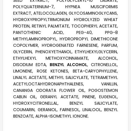
SEED EXTRACT, POLYGLYCERYL-10 LAURATE,
POLYQUATERNIUM-7, HYPNEA MUSCIFORMIS
EXTRACT, ATELOCOLLAGEN, GLYCOSAMINOGLYCANS,
HYDROXYPROPYLTRIMONIUM HYDROLYZED WHEAT
PROTEIN, RETINYL PALMITATE, TOCOPHERYL ACETATE,
PANTOTHENIC ACID, PEG-40, PPG-8
METHYLAMINOPROPYL, HYDROPROPYL DIMETHICONE
COPOLYMER, HYDROGENATED FARNESENE, PARFUM,
GLYCERIN, PHENOXYETHANOL, ETHYLHEXYLGLYCERIN,
ETHYLHEXYL METHOXYCINNAMATE, ALCOHOL,
DISODIUM EDTA,
BENZYL ALCOHOL
, CITRONELLOL,
LIMONENE, ROSE KETONES, BETA-CARYOPHYLLENE,
LINALYL ACETATE, METHYL SALICYLATE, TETRAMETHYL
ACETYLOCTAHYDRONAPHTHALENES, VANILLIN,
CANANGA ODORATA FLOWER OIL, POGOSTEMON
CABLIN OIL, GERANYL ACETATE, PINENE, EUGENOL,
HYDROXYCITRONELLAL, BENZYL SALICYLATE,
COUMARIN, GERANIOL, FARNESOL, LINALOOL, BENZYL
BENZOATE, ALPHA-ISOMETHYL IONONE.