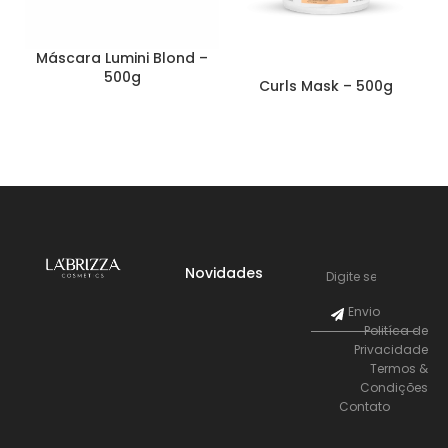
Máscara Lumini Blond –
500g
Curls Mask – 500g
Novidades
Envio
Politíca de
Privacidade
Termos &
Condições
Contato