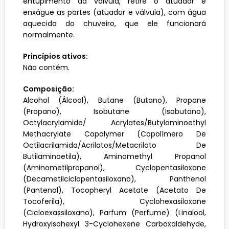
entupimento da válvula, retire o atuador e
enxágue as partes (atuador e válvula), com água
aquecida do chuveiro, que ele funcionará
normalmente.
Princípios ativos:
Não contém.
Composição:
Alcohol (Álcool), Butane (Butano), Propane
(Propano), Isobutane (Isobutano),
Octylacrylamide/ Acrylates/Butylaminoethyl
Methacrylate Copolymer (Copolímero De
Octilacrilamida/Acrilatos/Metacrilato De
Butilaminoetila), Aminomethyl Propanol
(Aminometilpropanol), Cyclopentasiloxane
(Decametilciclopentasiloxano), Panthenol
(Pantenol), Tocopheryl Acetate (Acetato De
Tocoferila), Cyclohexasiloxane
(Cicloexassiloxano), Parfum (Perfume) (Linalool,
Hydroxyisohexyl 3-Cyclohexene Carboxaldehyde,