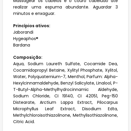
Massagear os cabelos e o couro cabeludo até
realizar uma espuma abundante. Aguardar 3
minutos e enxaguar.
Princípios ativos:
Jaborandi
Hygeaphos®
Bardana
Composição:
Aqua, Sodium Laureth Sulfate, Cocamide Dea,
Cocamidopropyl Betaine, Xylityl Phosphate, Xylitol,
Water, Polyquaternium-7, Menthol, Parfum: Alpha-
Hexylcinnamaldehyde, Benzyl Salicylate, Linalool, P-
T-Butyl-Alpha-Methylhydrocinnamic Aldehyde,
Sodium Chloride, CI 19140, CI 42051, Peg-150
Distearate, Arctium Lappa Extract, Pilocarpus
Microphyllus Leaf Extract, Disodium Edta,
Methylchloroisothiazolinone, Methylisothiazolinone,
Citric Acid.